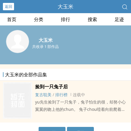
大玉米
返回
首页
分类
排行
搜索
足迹
大玉米
共收录 1 部作品
大玉米的全部作品集
捡到一只兔子后
复古耽美
/
排行榜
连载中
yu先生捡到了一只兔子，兔子怕生的很，却努小心
翼翼的吻上他的chun。 兔子chou噎着向前爬着，
yu先生握住他的白皙小巧的脚踝拉向自己。 兔子将
自己的一切都jiao给了yu先生......