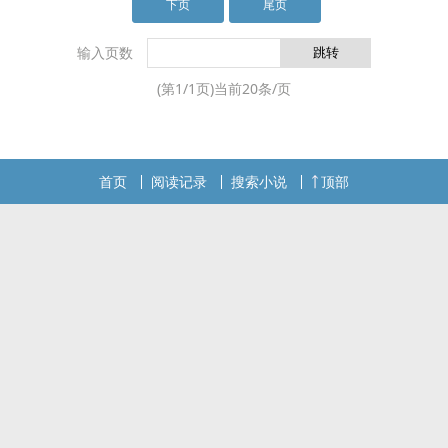
下页
尾页
输入页数
(第
1
/
1
页)当前
20
条/页
首页
阅读记录
搜索小说
顶部