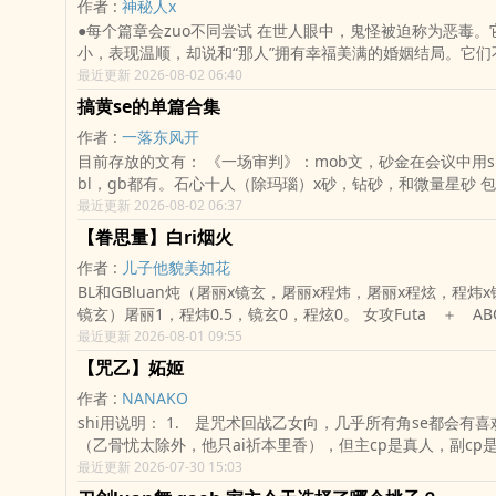
作者 :
神秘人x
案（《疯狂动物城》paro＋雪豹黑狐福瑞控Play） 深陷“攻受转换”领域难以
设定。 ooc是一定会有的。 如果觉得设定眼熟，对不起那就是我的锅，指
●每个篇章会zuo不同尝试 在世人眼中，鬼怪被迫称为恶毒。它们伏低zuo
抵抗？！（女装美萌攻） 《再caoai人》领域展开（破镜重圆别扭情侣们
路留歌太太的文，设定很戳我，所以会很眼熟。（如果还不行
小，表现温顺，却说和“那人”拥有幸福美满的婚姻结局。它们
“cao”作大比拼） 野外生存大作战（野人play） 师祖平和线之： ?xing感写
我错了再见） 标题会写zuoai方式啦，主动避雷比较好。 多评论呀，彩dan
想要撕碎对方的虚伪面貌。 ——那就打碎他们的自尊，揭lou他们卑劣的本
最近更新 2026-08-02 06:40
真集是怎样拍成的（先女ti后男tiplay） ?论邪教的现代化（伪年下袈裟
可以写一点指定小段子什么的。 请多指教。
xing。让他们成为离不开roubang的sao货。 ①《画皮》end、②《小倩》
play） ?在挚友面前被迫zuo壁尻？！（壁尻＋NP） ?预制菜AI教祖（加强
搞黄se的单篇合集
end、③《婴宁》end、《jiao娜》ing、《莲香》ing、④
版通感娃娃Play） ?《liu星花园》领域展开（和洋婚纱女装play） ?Chimi
作者 :
一落东风开
宝》、《嫦娥》、《翩翩》、《辛十四娘》、《荷花三娘子》
是最扭曲的诅咒（黑猫福瑞jinshen战衣发情Play） ?单shen母亲带球上位
目前存放的文有： 《一场审判》：mob文，砂金在会议中用shenti拉票，
《连琐》。
五条家？！（假yun产ruplay） ?“立场互换”领域展开（互换立场造型SM＋
bl，gb都有。石心十人（除玛瑙）x砂，钻砂，和微量星砂 包括koujiao，
邪教银趴Play）
蛇jiao，媚药，rujiao，shejingguan理，寸止，红酒guan
最近更新 2026-08-02 06:37
前列xian刺激 ＊注：本文写成于2.3，千星给的信息太少，填了不少私设，
【眷思量】白ri烟火
可能和后续官方设定有出ru
作者 :
儿子他貌美如花
BL和GBluan炖（屠丽x镜玄，屠丽x程炜，屠丽x程炫，程炜
镜玄）屠丽1，程炜0.5，镜玄0，程炫0。 女攻Futa ＋ ABO，没有完美
人设，男女主都有各自的美好和yin暗面，并非小甜饼，并非
最近更新 2026-08-01 09:55
ru。 强制有，抹布有，不喜欢就点x，写文不是为了迎合你的kou味，望周
【咒乙】妬姬
知。
作者 :
NANAKO
shi用说明： 1. 是咒术回战乙女向，几乎所有角se都会有喜欢你的倾向
（乙骨忧太除外，他只ai祈本里香），但主cp是真人，副cp
悟对你狠狠单箭tou的那zhong（我好狂？）。 2. 你是咒灵，会有大量咒
最近更新 2026-07-30 15:03
灵组ri常，雷咒灵组的请现在立即ma上点击右上角的叉叉。 3. 非完全跟