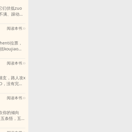
那只能对不起
不满、躁动，
阅读本书
《韦公子》、《阿
、《小谢》、
chang，催眠，
阅读本书
x镜玄，路人攻x
双洁，请慎
阅读本书
是五条悟，五条