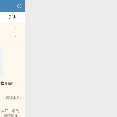
足迹
贵lun了后
阅读本书
，孽障滋生。