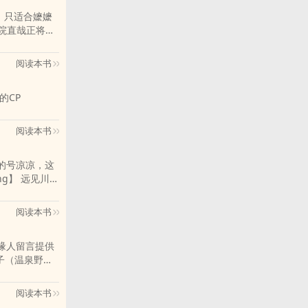
慎。只适合嬷嬷
.2秒nei将其
神认为直哉很
阅读本书
是，大神的试
的CP
家的雄xing
ng癖则各有各
阅读本书
的钢铁直男赌
ng合线女
的号凉凉，这
于高中生武力
阅读本书
缘人留言提供
阅读本书