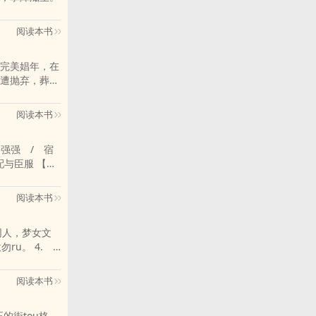
阅读本书
完美娼年，在
遭抛弃，葬
与鸣人
阅读本书
，共同成长。
臣服 【文
雷解剖刀下颠覆
阅读本书
曜石台面上，
看那位高傲的
的筹码，一步步
阅读本书
乎残忍的噬咬，
正的街tou格