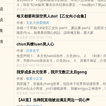
击，chuan息在皮鞭与布料的撕扯中破碎。 一个试图用财富买断神明，一
斗，却在“红se旋风”桑吉尔夫结束比赛后，一tou撞jin了那j
个试图用疯狂解构灵魂。当各怀鬼胎的试探演变成无法chous
说
shenti。 一次失控的相遇，让他先后认识了沉稳强悍的桑吉尔夫、嘴ying
最近更新 2026-08-06 17:25
谁会先在下一场jiao易里，输掉自己的全部shen家？ “多托雷，这笔账，我
好胜的维克多，以及克制严谨的雷克斯。 三个男人拥有截然不同的ti型、
要你用最本能的哭腔来平。” “潘塔罗涅，躺在我的手术台上时，可由不得你
每天都要和深空男人doi!【乙女向小合集】
xing格与yu望，却都逐渐接受了林辰的掌控。 而藏在暗chu的人，也已经
说
来定价。”
作者 :
无名大侠爱烧肉
注意到了他们。 壮汉与主从关系为主，后期逐渐展开感官共享、力量异变
存檔一下早期r18深空乙女向 part1 夏以晝 part2 沈星回 女xing玩家可
和街tou格斗剧情。
美
隨意代ru... 如果看得開心的話，請和俺互動，愛大家
最近更新 2026-08-06 17:24
情
chun风缭luan美人心
作者 :
没有名字
免责声明 1. 本文包hanAI创作，介意勿ru。 2. 《剑来》同人，梦女文
学，齐静chunx原创女主，介意勿ru。 3. 质量不保证，介意勿ru。 4.
坑品不保证，介意勿ru。 5. 恋ai脑han量严重超标，清水han量100％，
最近更新 2026-08-04 23:06
介意勿ru。
我穿成多次元世界，我开无数正太后gong
作者 :
最爱小正太
我穿越了，穿越各zhong世界，包括本子世界和动漫世界，对各
的可ai合法小男孩，jin行催眠凌辱。 我被xingyu之神选中，只要在多次元
世界中，我就是掌guan次元的神，有着无数强大的动漫，能
最近更新 2026-08-04 02:07
bang，最好摸了。 加油吧，中村君！ 擅长逃跑的殿下！ 少女领域！ 死馆
【All直】当禅院直哉被迫满足周边一切心声
2！ 这些都是动漫世界和galgema的世界里，我电脑没ri文输ru法，本子世