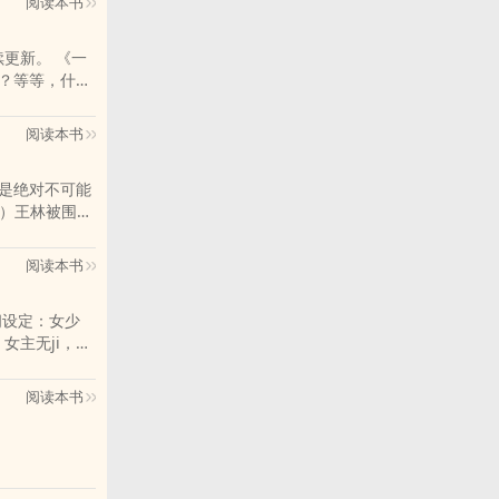
阅读本书
线（所以没羂
起点附近。
生） 5.
吗？等等，什么
愉快。
阅读本书
但是绝对不可能
。）王林被围攻
他会jiao
尊千不该万不
阅读本书
hen，他竟然
到尽tou的也
阅读本书