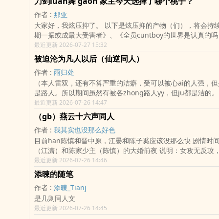
刀剑luan舞 gaoh 家主今天选择了哪个桃子？
着原著的平行世界，夏油杰叛逃但百鬼夜行里夏油杰没死的if
作者 :
那亚
索），当前时间点是虎杖悠仁吞手指附近，也就是原著的时间
大家好，我炫压抑了。 以下是炫压抑的产物（们），将会持续更新。 《一
4. 请先放置大脑再观看，是shuang文土狗文。（请享受开挂人
期一振或成最大受害者》、《全员cuntboy的世界是认真的
可能会有血腥残忍描写。 6. 本文是多视角文，每一个小故事都有多人视
叫只有刀剑男士是cuntboy》 排雷：ooc预警。 ?家主今天选择了哪个桃
最近更新 2026-07-27 15:32
角，全都是第一人称，是轻松搞笑的文风（我自认为）。 7. 暂时就想到这
子？ 宫先生是家族的家主，由一位正妻和七名小妾。 当你晚上想要和正妻
么多，如果你是不忌kou的杂shi党那就最好了，那么祝用餐
被迫沦为凡人以后（仙逆同人）
aiai的时候，发现妻子在和小妾磨豆腐，你会怎么zuo呢？ 宫先生很生气，
作者 :
雨归处
把两位妻子都狠狠惩罚了一顿…… ps：大概就是……有很多zhongplay出
（本人雷双，还有不算严重的洁癖，受可以被心ai的人强，
现，有很多人出现。剧情是没有的，rou是多多的。
是路人。所以期间虽然有被各zhong路人yy，但ju都是洁的
偷袭，沦为凡人以后，落到了毗卢国，被ma贼抢劫羞辱。本以为
最近更新 2026-07-26 14:47
代在这里，怎知本尊竟然会有了自己的意识，挽救及时。可本
（gb）燕云十六声同人
该居然对他产生了yinyu，而他不再是他，魔念生起又沦为分s
作者 :
我其实也没那么好色
成了本尊与他分shen的shen下客。修仙之路渺茫，能陪他走
目前han陈慎和晋中原，江晏和陈子奚应该没那么快 剧情时间设定：女少
只能是他。
（江潇）和陈家少主（陈慎）的大婚前夜 说明：女攻无反攻，女主无ji，男
xing正常生理构造。 剧情随我想到哪写哪，会和燕云官方更新部分相同但
最近更新 2026-07-26 14:46
又不同吧。
添暕的随笔
作者 :
添暕_Tianj
是几则同人文
最近更新 2026-07-26 14:45