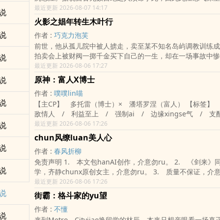
最近更新 2026-08-07 14:17
说
火影之娼年转生木叶行
说
作者 :
巧克力泡芙
前世，他从孤儿院中被人掳走，卖至某不知名岛屿调教训练成
拍卖会上被财阀一掷千金买下自己的一生，却在一场事故中惨
说
shen大海。 转生后，他成为第三次忍界大战战后幸存者，觉醒大筒木一族
最近更新 2026-08-06 17:27
的血继网罗之力，tinei被波风水门封ru九尾的yin属xing查克拉。 他
原神：富人X博士
说
一同被视为九尾的化shen，在村人的敌视与冷眼中相依为命
作者 :
噗噗lin喵
妖艳禁忌的美貌，究竟会带来毁灭还是救赎？ NP，原创男主，可攻可受，
说
【主CP】 多托雷（博士）× 潘塔罗涅（富人） 【标签】 强强 / 宿
BL为主，BG为辅 PS:以火影主线剧情为主，H的han量较低。
敌情人 / 利益至上 / 强制ai / 边缘xingse气 / 支配与
案简介】 在至冬宫的极寒之夜里，liu通着两zhong最危险的权力：一
最近更新 2026-08-06 17:26
说
zhong是潘塔罗涅指尖翻涌的无尽财富，另一zhong是多托
chun风缭luan美人心
神明的禁忌技术。 全至冬都知dao，第九席与第二席是利益最jian固的同
说
作者 :
春风折柳
盟；但没人知dao，在北国银行尘封的密室与实验室冰冷的黑
免责声明 1. 本文包hanAI创作，介意勿ru。 2. 《剑来》同人，梦女文
他们正用routi和尊严jin行着一场长达数年的地下豪赌。 富人以为自己是用
说
学，齐静chunx原创女主，介意勿ru。 3. 质量不保证，介意勿ru。 4.
金钱豢养疯子的资本家，他享受用预算卡住博士的脖子，冷眼
坑品不保证，介意勿ru。 5. 恋ai脑han量严重超标，清水han量100％，
最近更新 2026-08-06 17:26
执行官在自己面前折腰，甚至用shenti作为谈判桌上最恶劣
介意勿ru。
说
诱其深陷。 博士则视富人为最完美、最耐解剖的“极品标本”，他撕开对方伪
街霸：格斗家的yu望
善的斯文面ju，用沾满药剂的黑皮手tao、cu暴的掌控和近
作者 :
不懂
在对方养尊chu优的shenti上留下属于捕shi者的烙印。 银币在床榻间撞
说
来到Metro Cityjiao换留学的林辰，本来只想亲眼看一场真