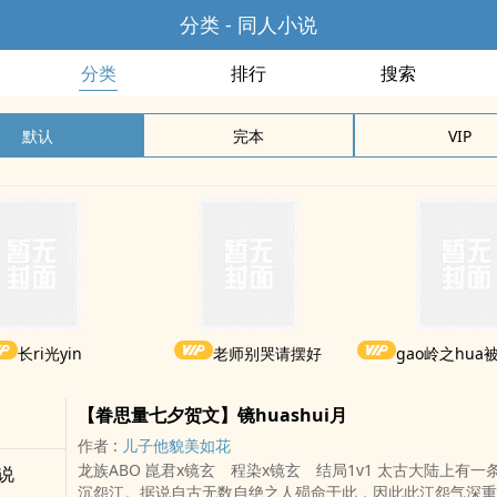
分类 - 同人小说
分类
排行
搜索
默认
完本
VIP
长ri光yin
老师别哭请摆好
gao岭之hua被权
【眷思量七夕贺文】镜huashui月
作者 :
儿子他貌美如花
龙族ABO 崑君x镜玄 程染x镜玄 结局1v1 太古大陆上有一条大江，名为
说
沉怨江。据说自古无数自绝之人殒命于此，因此此江怨气深重