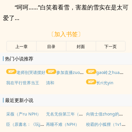
“呵呵……”白笑着看雪，害羞的雪实在是太可
爱了…
〔加入书签〕
上一章
目录
封面
下一页
热门小说推荐
老师别哭请摆好
参加直播zuoai综艺后我火了(NPH)
gao岭之hua被权贵lun了后
我在平行世界当王
清和
长ri光yin
最近更新小说
无名无份第三年（修仙，强制1v1 H）
向骑士借zhong的伯爵夫人 (1V1)
采薇（产ru NPH）
臣（原書名：《玩ju（骨科H）》）
校霸的小狐狸（1v1，gaoH）
再睡不难（NPH）