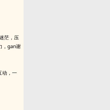
惧迷茫，压
，gan谢
互动，一