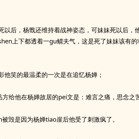
死以后，杨戬还维持着战神姿态，可妹妹死以后，
shen上下都透着一gu鳏夫气，这是死了妹妹该有
影他笑的最温柔的一次是在追忆杨婵；
u品方给他在杨婵故居的pei文是：难言之痛，思念之
an被毁是因为杨婵tiao崖后他受了刺激疯了。