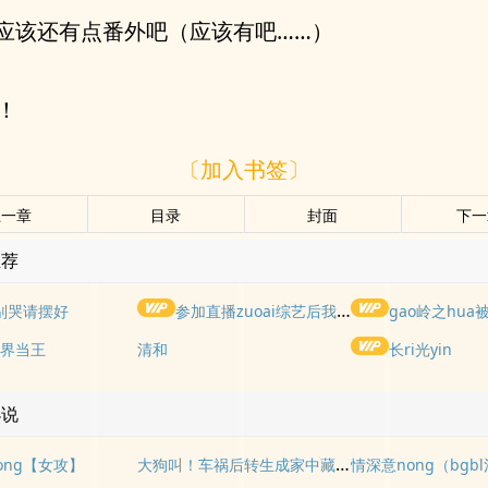
应该还有点番外吧（应该有吧……）
a！
〔加入书签〕
上一章
目录
封面
下一
推荐
别哭请摆好
参加直播zuoai综艺后我火了(NPH)
gao岭之hua被权
界当王
清和
长ri光yin
小说
大狗叫！车祸后转生成家中藏獒与妹妹不能说的秘密！
ong【女攻】
情深意nong（bgb