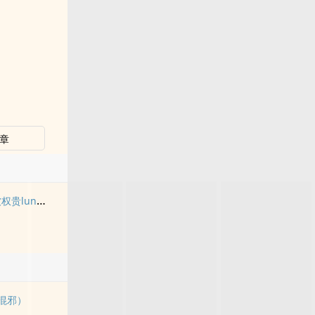
章
贵lun了后
l混邪）