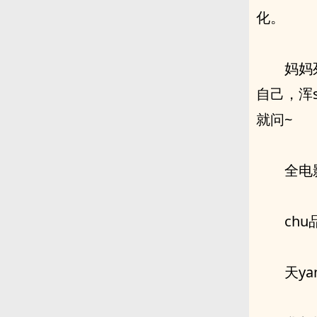
化。
妈妈
自己，浑
就问~
全电
ch
天y