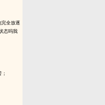
他完全放逐
的状态吗我
苦；