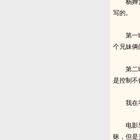
杨婵
写的。
第一
个兄妹俩
第二
是控制不
我在
电影
昧，但是