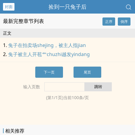
捡到一只兔子后
封面
最新完整章节列表
正序
倒序
正文
兔子在拍卖场shejing，被主人指jian
兔子被主人开苞艹chuzhi越发yindang
下一页
尾页
输入页数
(第
1
/
1
页)当前
100
条/页
相关推荐