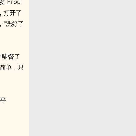
发上rou
，打开了
，“洗好了
单啸瞥了
式简单，只
音平