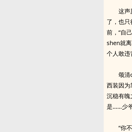
这声
了，也只
前，“自
shen
个人敢违
颂清
西装因为
沉稳有魄
是……少
“你