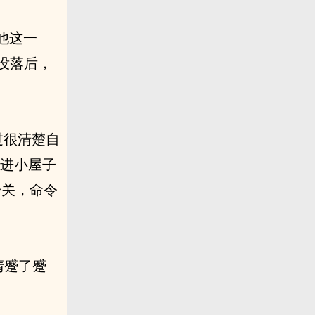
他这一
没落后，
过很清楚自
带进小屋子
一关，命令
清蹙了蹙