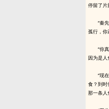
停留了片
“秦
孤行，你
“你
因为是人
“现
食？到时
那一条人