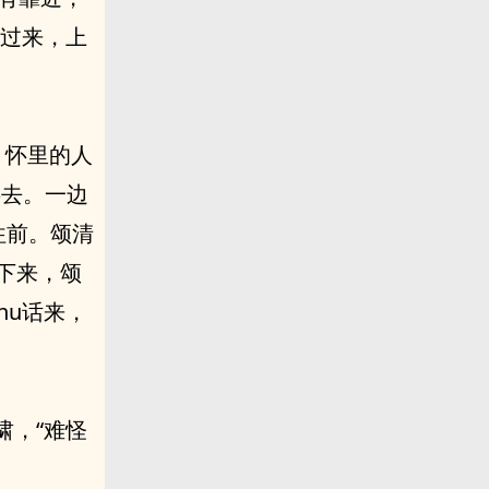
啸过来，上
，怀里的人
游去。一边
往前。颂清
丢下来，颂
hu话来，
啸，“难怪