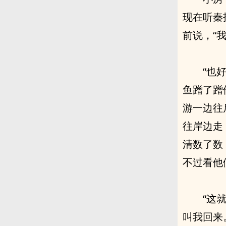
现在听秦
前说，“我
“也
鱼蹭了蹭
游一边往
往岸边走
清数了数
不过看他
“这
叫我回来