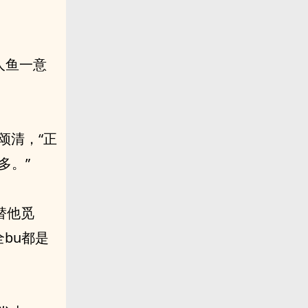
人鱼一意
颂清，“正
多。”
替他觅
bu都是