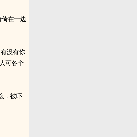
着倚在一边
，有没有你
些人可各个
么，被吓