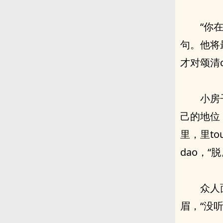
“你
句。他将
才对颂清d
小房
己的地位
里，里t
dao，“脱
众人
眉，“没