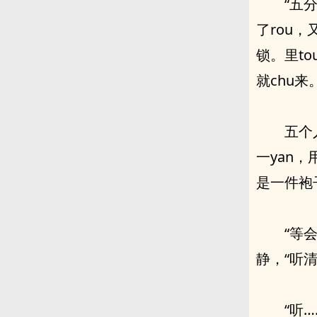
“五
了rou
锁。里t
就chu来
五个
一yan
是一件袍子
“等
静，“听
“听