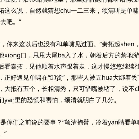
拓这么说，自然就猜想chu一二三来，颂清听是单
去吧。”
好，你来这以后也没有和单啸见过面。”秦拓起shen
他xiong口，甩甩大尾ba入了水，朝着后方的禁地
后看秦拓，见他顺着水声跟着走，这才慢悠悠继续
，正好遇见单啸在“卸货”，那些人被五hua大绑着
，大抵有五个，长相清秀，只可惜嘴被堵了，说不c
们yan里的恐慌和害怕，颂清就明白了几分。
就是你们之前说的要事？”颂清抱臂，冷着yan睛看单
。”