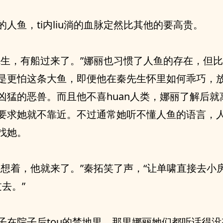
的人鱼，ti内liu淌的血脉定然比其他的要高贵。
先生，有船过来了。”娜丽也习惯了人鱼的存在，但
是更怕这条大鱼，即便他在秦先生怀里如何乖巧，
凶猛的恶兽。而且他不喜huan人类，娜丽了解后就
要求她就不靠近。不过通常她听不懂人鱼的语言，
找她。
里想着，他就来了。”秦拓笑了声，“让单啸直接去小
去。”
子在院子后tou的禁地里，那里娜丽她们都听话得