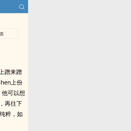
页
n上蹭来蹭
hen上份
，他可以想
光，再往下
墨纯粹，如