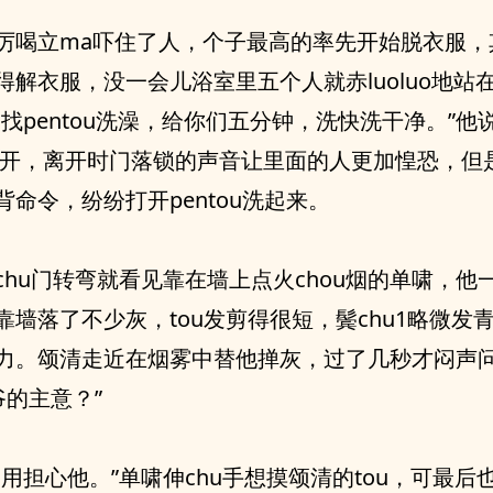
厉喝立ma吓住了人，个子最高的率先开始脱衣服，
得解衣服，没一会儿浴室里五个人就赤luoluo地站
己找pentou洗澡，给你们五分钟，洗快洗干净。”他
就离开，离开时门落锁的声音让里面的人更加惶恐，但
背命令，纷纷打开pentou洗起来。
chu门转弯就看见靠在墙上点火chou烟的单啸，他一
靠墙落了不少灰，tou发剪得很短，鬓chu1略微发
力。颂清走近在烟雾中替他掸灰，过了几秒才闷声问
爷的主意？”
不用担心他。”单啸伸chu手想摸颂清的tou，可最后