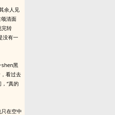
其余人见
在颂清面
说完转
是没有一
shen黑
青，看过去
，“真的
也只在空中