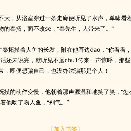
不大，从浴室穿过一条走廊便听见了水声，单啸看
吻的秦拓，面不改se，“秦先生，人带来了。”
。”秦拓摸着人鱼的长发，附在他耳边dao，“你看看
”话还未说完，就听见不远chu1传来一声惊呼，那
常，即便想骗自己，也没办法骗那是个人！
抚摸的动作变慢，他朝着那声源温和地笑了笑，“怎
说着他吻了吻人鱼，“别气。”
〔加入书签〕