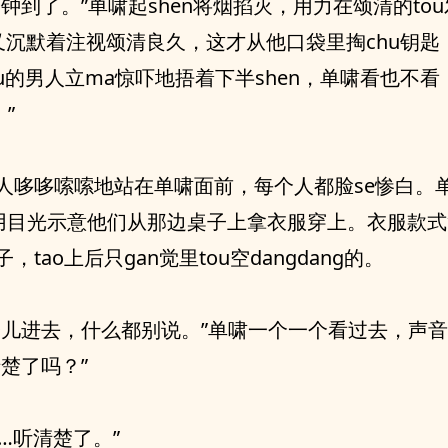
分钟到了。”单啸起shen将烟掐灭，用力在颂清的tou
，又沉默着注视颂清良久，这才从他口袋里掏chu钥匙
ou的男人立ma惊吓地捂着下半shen，单啸看也不看
。”
人哆哆嗦嗦地站在单啸面前，每个人都脸se惨白。
，用目光示意他们从那边桌子上拿衣服穿上。衣服款
，tao上后只gan觉里tou空dangdang的。
会儿进去，什么都别说。”单啸一个一个看过去，声
清楚了吗？”
……听清楚了。”