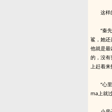
这样
“秦
鲨，她还
他就是最
的，没有
上赶着来
“心
ma上就过
小房