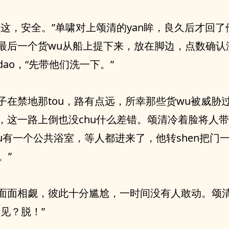
在这，安全。”单啸对上颂清的yan眸，良久后才回了
最后一个货wu从船上提下来，放在脚边，点数确认
ao，“先带他们洗一下。”
子在禁地那tou，路有点远，所幸那些货wu被威胁
，这一路上倒也没chu什么差错。颂清冷着脸将人
ou有一个公共浴室，等人都进来了，他转shen把门
。”
面面相觑，彼此十分尴尬，一时间没有人敢动。颂
听见？脱！”