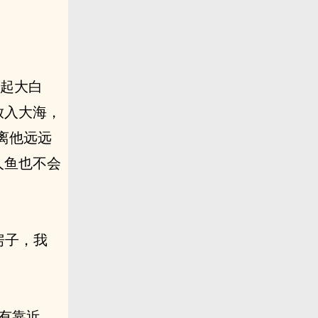
比起大白
放入大海，
离他远远
人鱼也不会
房子，我
没有靠近，