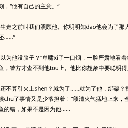
刻，“他有自己的主意。”
先生走之前叫我们照顾他。你明明知dao他会为了那
还……”
真以为他没脑子？”单啸xi了一口烟，一脸严肃地看着
鱼，警方才查不到他tou上。他比你想象中要聪明得
在还不算引火上shen？就为了……就为了他，绑架？
候chu了事情又是少爷担着！”颂清火气猛地上来，全
鱼的错，如果不是因为他……